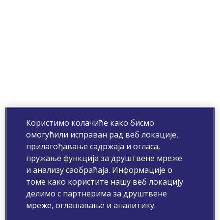
Користимо колачиће како бисмо
омогућили исправан рад веб локације,
прилагођавање садржаја и огласа,
пружање функција за друштвене мреже
и анализу саобраћаја. Информације о
томе како користите нашу веб локацију
делимо с партнерима за друштвене
мреже, оглашавање и аналитику.