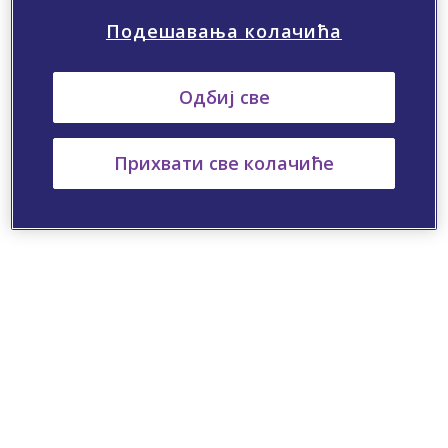
Подешавања колачића
Одбиј све
Прихвати све колачиће