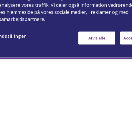
nalysere vores traffik. Vi deler også information vedrørend
res hjemmeside på vores sociale medier, i reklamer og med
 samarbejdspartnere.
S and the Viatris Logo are
tered trademarks of Mylan Inc.,
ndstillinger
Afvis alle
Acce