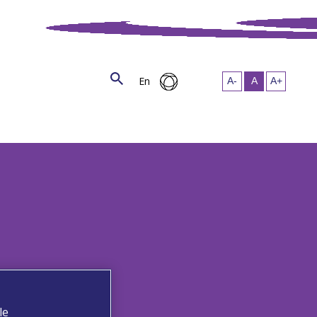
En
le