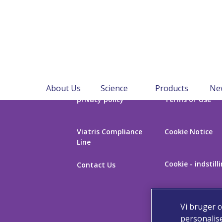
About Us
Science
Products
Ne
privacy policy
Terms of Use
Viatris Compliance
Cookie Notice
Line
Cookie - indstill
Contact Us
Vi bruger c
personalise