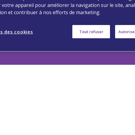
 votre appareil pour améliorer la navigation sur le site, ana
tion et contribuer à nos efforts de marketing.
S, the Viatris Logo, the Global
HOICE are trademarks and
s des cookies
Tout refuser
Autorise
 trademark of Mylan Inc., a