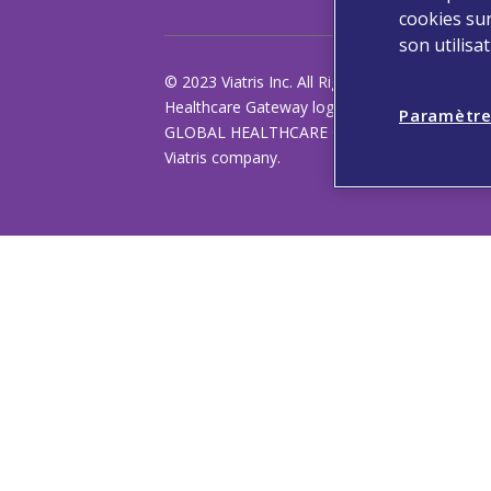
cookies sur
son utilisa
© 2023 Viatris Inc. All Rights Reserved. VIATRI
Healthcare Gateway logo and PARTNER OF C
Paramètre
GLOBAL HEALTHCARE GATEWAY is a registered
Viatris company.