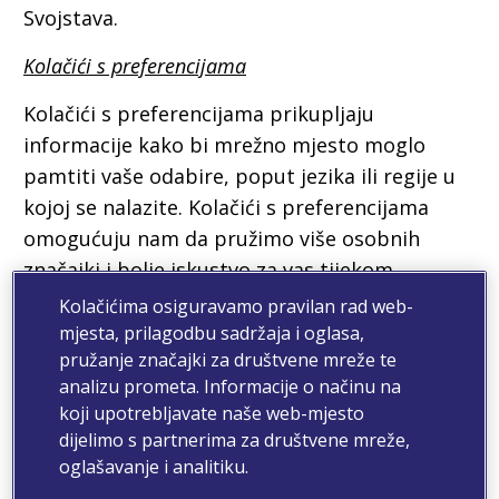
Svojstava.
Kolačići s preferencijama
Kolačići s preferencijama prikupljaju
informacije kako bi mrežno mjesto moglo
pamtiti vaše odabire, poput jezika ili regije u
kojoj se nalazite. Kolačići s preferencijama
omogućuju nam da pružimo više osobnih
značajki i bolje iskustvo za vas tijekom
kretanja po našim Svojstvima. Ako to od nas
Kolačićima osiguravamo pravilan rad web-
zahtijeva zakon, pribavit ćemo vaš pristanak
mjesta, prilagodbu sadržaja i oglasa,
pružanje značajki za društvene mreže te
prije postavljanja kolačića s preferencijama na
analizu prometa. Informacije o načinu na
vaš uređaj.
koji upotrebljavate naše web-mjesto
dijelimo s partnerima za društvene mreže,
Analitički kolačići
oglašavanje i analitiku.
Analitički kolačići koriste se isključivo za