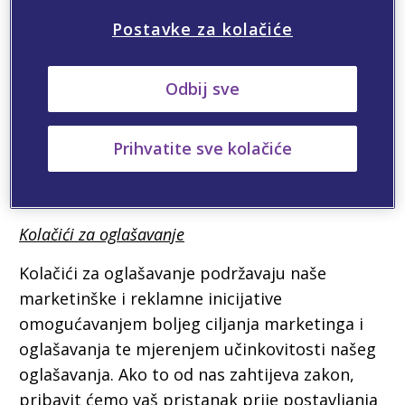
interno istraživanje o tome kako poboljšati
Postavke za kolačiće
usluge koje se pružaju korisnicima Svojstva.
Analitički kolačići procjenjuju kako anonimno
Odbij sve
komunicirate s našim Svojstvima i ne
prikupljaju nikakve podatke koji vas
identificiraju. Ako to od nas zahtijeva zakon,
Prihvatite sve kolačiće
pribavit ćemo vaš pristanak prije postavljanja
kolačića s preferencijama na vaš uređaj.
Kolačići za oglašavanje
Kolačići za oglašavanje podržavaju naše
marketinške i reklamne inicijative
omogućavanjem boljeg ciljanja marketinga i
oglašavanja te mjerenjem učinkovitosti našeg
oglašavanja. Ako to od nas zahtijeva zakon,
pribavit ćemo vaš pristanak prije postavljanja