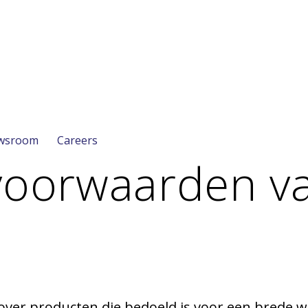
wsroom
Careers
oorwaarden van
over producten die bedoeld is voor een brede 