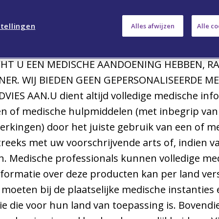
ebsite wordt verstrekt door Viatris en is uits
n de opgenomen farmaceutische producten en m
tellingen
Alles afwijzen
Alle c
rts of een gekwalificeerde medische professional
erkrijgbaar. De productinformatie is niet bedoe
MOCHT U EEN MEDISCHE AANDOENING HEBBEN, 
NER. WIJ BIEDEN GEEN GEPERSONALISEERDE M
ES AAN.U dient altijd volledige medische info
n of medische hulpmiddelen (met inbegrip van
erkingen) door het juiste gebruik van een of 
eeks met uw voorschrijvende arts of, indien v
. Medische professionals kunnen volledige medi
Informatie over deze producten kan per land vers
moeten bij de plaatselijke medische instanties 
e die voor hun land van toepassing is. Bovendie