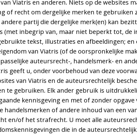
van Viatris en anderen. Niets op de websites m
g of recht om dergelijke merken te gebruiken zo
andere partij die dergelijke merk(en) kan bezit
s (met inbegrip van, maar niet beperkt tot, de i
bruikte tekst, illustraties en afbeeldingen; en e
igendom van Viatris (of de oorspronkelijke mak
asselijke auteursrecht-, handelsmerk- en and
atris geeft u, onder voorbehoud van deze voor
sites van Viatris en de auteursrechtelijk besch
n te gebruiken. Elk ander gebruik is uitdrukke
afgaande kennisgeving en met of zonder opgave
e handelsmerken of andere inhoud van een van 
recht en/of het strafrecht. U moet alle auteursr
omskennisgevingen die in de auteursrechtelij