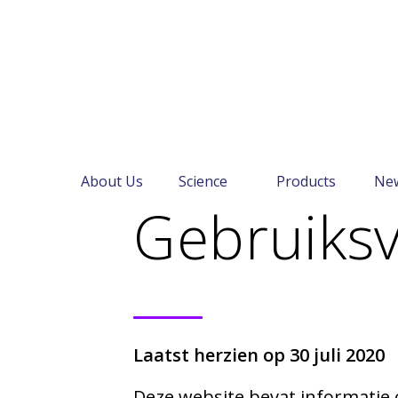
← België
About Us
Science
Products
Ne
Gebruiksv
Laatst herzien op 30 juli 2020
Deze website bevat informatie 