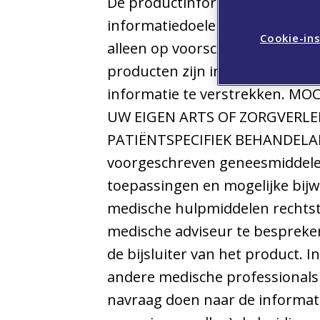
De productinformatie op deze w
informatiedoeleinden. Veel va
Cookie-ins
alleen op voorschrift van een a
producten zijn in alle landen v
informatie te verstrekken. 
UW EIGEN ARTS OF ZORGVERLE
PATIËNTSPECIFIEK BEHANDELADVI
voorgeschreven geneesmiddele
toepassingen en mogelijke bijw
medische hulpmiddelen rechtstr
medische adviseur te bespreken
de bijsluiter van het product. 
andere medische professionals 
navraag doen naar de informati