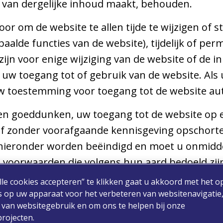
 van dergelijke inhoud maakt, behouden.
oor om de website te allen tijde te wijzigen of s
aalde functies van de website), tijdelijk of pe
 zijn voor enige wijziging van de website of de 
 uw toegang tot of gebruik van de website. Als
 toestemming voor toegang tot de website au
igen goeddunken, uw toegang tot de website op
f zonder voorafgaande kennisgeving opschorten
hieronder worden beëindigd en moet u onmiddel
 voorwaarden die volgens hun aard bedoeld zijn
racht blijven.
lle cookies accepteren” te klikken gaat u akkoord met het o
s op uw apparaat voor het verbeteren van websitenavigatie,
 van websitegebruik en om ons te helpen bij onze
rojecten.