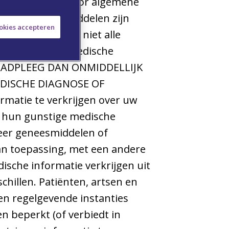
luitend bedoeld voor algemene
edische hulpmiddelen zijn
ookies accepteren
 verkrijgbaar en niet alle
ld om volledige medische
RAADPLEEG DAN ONMIDDELLIJK
EDISCHE DIAGNOSE OF
rmatie te verkrijgen over uw
 hun gunstige medische
meer geneesmiddelen of
an toepassing, met een andere
sche informatie verkrijgen uit
chillen. Patiënten, artsen en
en regelgevende instanties
n beperkt (of verbiedt in