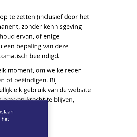
top te zetten (inclusief door het
rmanent, zonder kennisgeving
inhoud ervan, of enige
 u een bepaling van deze
tomatisch beëindigd.
 elk moment, om welke reden
 of beëindigen. Bij
lijk elk gebruik van de website
 om van kracht te blijven,
pslaan
 het