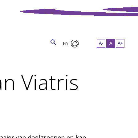
En
 Viatris
waaier van doelgroepen en kan