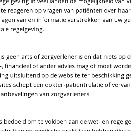
gelgeving in veel landen de mogelijkheid van Vi
 te reageren op vragen van patiënten over haa
 vragen van en informatie verstrekken aan uw ge
ale regelgeving.
s geen arts of zorgverlener is en dat niets op d
s-, financieel of ander advies mag of moet word
ng uitsluitend op de website ter beschikking g
sites schept een dokter-patiëntrelatie of verva
aanbevelingen van zorgverleners.
s bedoeld om te voldoen aan de wet- en regelge
chriften en medische praktijken hebben die vers