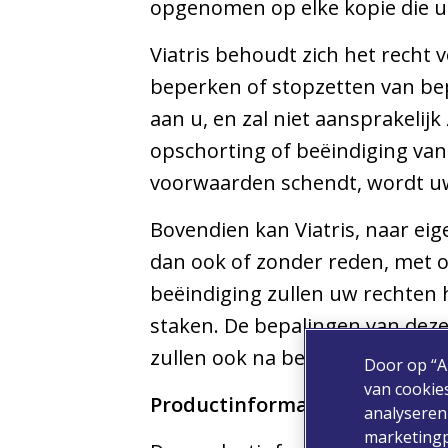
opgenomen op elke kopie die u
Viatris behoudt zich het recht v
beperken of stopzetten van bep
aan u, en zal niet aansprakelijk
opschorting of beëindiging van
voorwaarden schendt, wordt uw
Bovendien kan Viatris, naar e
dan ook of zonder reden, met o
beëindiging zullen uw rechten 
staken. De bepalingen van deze
zullen ook na beëindiging van k
Door op “A
van cookie
Productinformatie
analyseren
marketingp