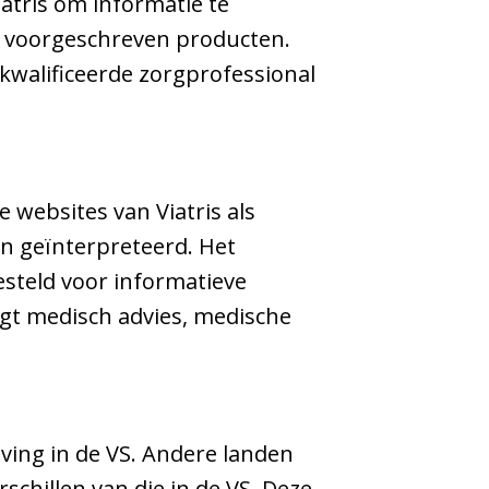
atris om informatie te
r voorgeschreven producten.
kwalificeerde zorgprofessional
e websites van Viatris als
en geïnterpreteerd. Het
esteld voor informatieve
ngt medisch advies, medische
ving in de VS. Andere landen
chillen van die in de VS. Deze